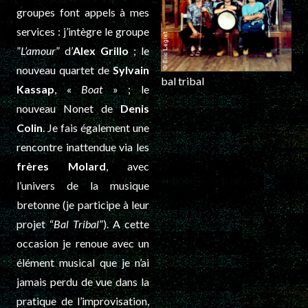
groupes font appels à mes
services : j’intègre le groupe
”
L’amour
” d’
Alex Grillo
; le
nouveau quartet de
Sylvain
bal tribal
Kassap
, «
Boat
» ; le
nouveau Nonet de
Denis
Colin
. Je fais également une
rencontre inattendue via les
frères Molard
, avec
l’univers de la musique
bretonne (je participe à leur
projet “
Bal Tribal
”). A cette
occasion je renoue avec un
élément musical que je n’ai
jamais perdu de vue dans la
pratique de l’improvisation,