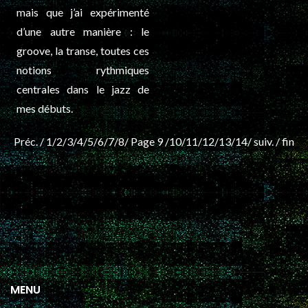
mais que j’ai expérimenté
d’une autre manière : le
groove, la transe, toutes ces
notions rythmiques
centrales dans le jazz de
mes débuts.
Préc. /
1
/
2
/
3
/
4
/
5
/
6
/
7
/
8
/ Page 9 /
10
/
11
/
12
/
13
/
14
/
suiv.
/
fin
MENU