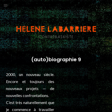
Aller
au
ACTUS
contenu
GROUPES
CONTREBASSISTE
CALENDRIER
(AUTO)BIOGRAPHIE
(auto)biographie 9
DISCOGRAPHIE
2000, un nouveau siècle.
BRIC À BRAC
Encore et toujours des
nouveaux projets — de
nouvelles confrontations.
C’est très naturellement que
je commence à travailler