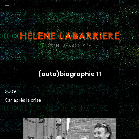
Aller
au
ACTUS
contenu
GROUPES
CONTREBASSISTE
CALENDRIER
(AUTO)BIOGRAPHIE
(auto)biographie 11
DISCOGRAPHIE
2009
BRIC À BRAC
Car après la crise