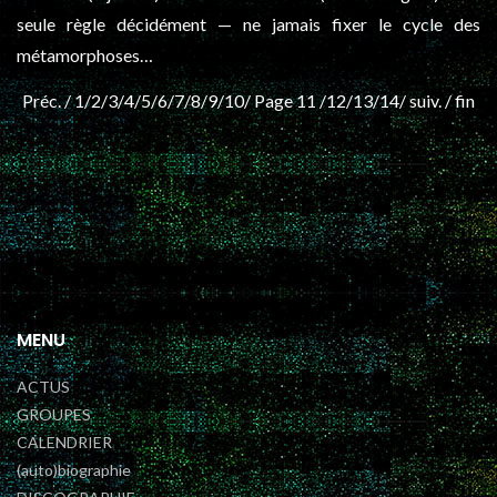
seule règle décidément — ne jamais fixer le cycle des
métamorphoses…
Préc. /
1
/
2
/
3
/
4
/
5
/
6
/
7
/
8
/
9
/
10
/ Page 11 /
12
/
13
/
14
/
suiv.
/
fin
MENU
ACTUS
GROUPES
CALENDRIER
(auto)biographie